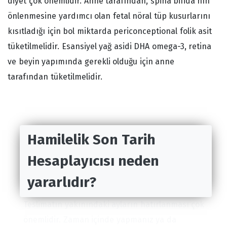
diyet çok önemlidir. Anne tarafından, spina bifida'nın
önlenmesine yardımcı olan fetal nöral tüp kusurlarını
kısıtladığı için bol miktarda periconceptional folik asit
tüketilmelidir. Esansiyel yağ asidi DHA omega-3, retina
ve beyin yapımında gerekli olduğu için anne
tarafından tüketilmelidir.
Hamilelik Son Tarih
Hesaplayıcısı neden
yararlıdır?
Teslimatın yakınındaki ayların hatırlanması çok
önemlidir. Zaman içinde yapmanız ya da