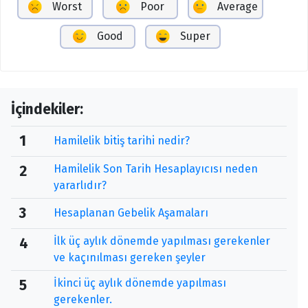
Worst
Poor
Average
Good
Super
İçindekiler:
1
Hamilelik bitiş tarihi nedir?
Hamilelik Son Tarih Hesaplayıcısı neden
2
yararlıdır?
3
Hesaplanan Gebelik Aşamaları
İlk üç aylık dönemde yapılması gerekenler
4
ve kaçınılması gereken şeyler
İkinci üç aylık dönemde yapılması
5
gerekenler.